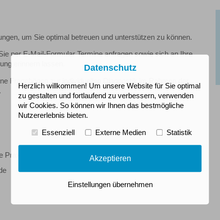
tungen, um Sie optimal betreuen und unterstützen zu können.
ie per E-Mail-Formular Termine anfragen sowie sich an Ihre
gung erinnern lassen.
Datenschutz
 Fragebögen zur individuellen Diagnostik im Rahmen der
Herzlich willkommen! Um unsere Website für Sie optimal
.
zu gestalten und fortlaufend zu verbessern, verwenden
wir Cookies. So können wir Ihnen das bestmögliche
Nutzererlebnis bieten.
Essenziell
Externe Medien
Statistik
e Praxisräume
Akzeptieren
de
Einstellungen übernehmen