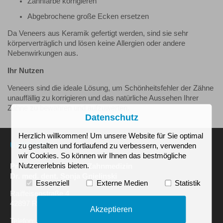
Zahnfarbe korrigieren
Abgebrochene große Ecken ersetzen
Da Veneers aus Keramik gefertigt werden, sind sie sehr
körperverträglich und lösen keine Allergien oder andere
Nebenwirkungen aus.
Ihr Nutzen
Veneers sind die ideale Lösung, um Schönheitsfehler der Zähne
unauffällig zu korrigieren und das natürliche Aussehen Ihrer
Zähne zu bewahren und aufzuwerten.
Datenschutz
Herzlich willkommen! Um unsere Website für Sie optimal
ÜBER UNS
zu gestalten und fortlaufend zu verbessern, verwenden
wir Cookies. So können wir Ihnen das bestmögliche
Nutzererlebnis bieten.
Praxis für ästhetische Zahnmedizin
Dr. med. dent. Sonja Gnielinski
Essenziell
Externe Medien
Statistik
Raiffeisenstraße 4
42897 Remscheid Bergisch Born
Akzeptieren
Telefon: 02191-890870