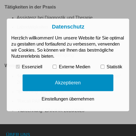
Tätigkeiten in der Praxis
Assistenz bei Diagnostik und Therapie
Datenschutz
Labortätigkeiten
QM-Vorbereitung
Herzlich willkommen! Um unsere Website für Sie optimal
zu gestalten und fortlaufend zu verbessern, verwenden
Kinder- und Jugendprophylaxe
wir Cookies. So können wir Ihnen das bestmögliche
Professionelle Zahnreinigung
Nutzererlebnis bieten.
Weiterbildungen
Essenziell
Externe Medien
Statistik
“Hygiene in der Praxis” & “Zahnfleischerkrankungen”
Akzeptieren
2015
“Bleaching” 2015/20216
Einstellungen übernehmen
“Recall PAR-Patienten” 2026
“Abrechnung” ZÄK/IHK 2016/2025
ÜBER UNS